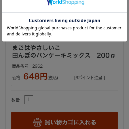
まごはやさしいこ
田んぼのパンケーキミックス 200ｇ
2962
648円
価格
(税込)
[6ポイント進呈 ]
数量