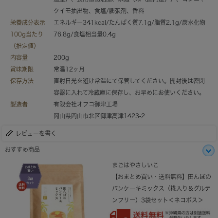
クイモ抽出物、食塩/膨張剤、香料
栄養成分表示
エネルギー341kcal/たんぱく質7.1g/脂質2.1g/炭水化物
100g当たり
76.8g/食塩相当量0.4g
（推定値）
内容量
200g
賞味期限
常温12ヶ月
保存方法
直射日光を避け常温にて保管してください。開封後は密閉
容器に入れて冷蔵庫に保存し、お早めにお使いください。
製造者
有限会社オフコ御津工場
岡山県岡山市北区御津高津1423-2
レビューを書く
おすすめ商品
まごはやさしいこ
【おまとめ買い・送料無料】田んぼの
パンケーキミックス（糀入り＆グルテ
ンフリー）3袋セット＜ネコポス＞