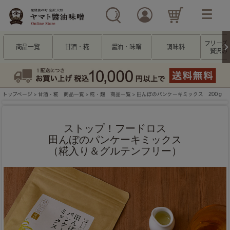
フリーズ
商品一覧
甘酒・糀
醤油・味噌
調味料
贅沢み
トップページ
>
甘酒・糀 商品一覧
>
糀・麹 商品一覧
> 田んぼのパンケーキミックス 200ｇ
ストップ！フードロス
田んぼのパンケーキミックス
（糀入り＆グルテンフリー）