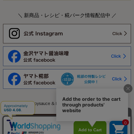
＼ 新商品・レシピ・糀パーク情報配信中 ／
©Yamato Soysauce & Miso Co.,Ltd. All Rights Reserved.
このページをPC用に切り替え