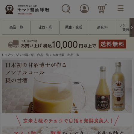
フリーズ
商品一覧
甘酒・糀
醤油・味噌
調味料
贅沢み
トップページ
>
甘酒・糀 商品一覧
> 玄米甘酒 商品一覧