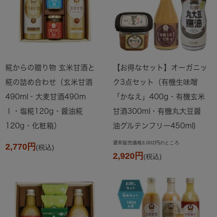
糀からの贈り物 玄米甘酒と
【お得なセット】オーガニッ
糀の詰め合わせ（玄米甘酒
ク3点セット（有機生味噌
490ml・大麦甘酒490ｍ
「かなえ」400g・有機玄米
ｌ・塩糀120g・醤油糀
甘酒300ml・有機丸大豆醤
120g・化粧箱）
油グルテンフリー450ml)
通常販売価格3,002円のところ
2,770円
(税込)
2,920円
(税込)