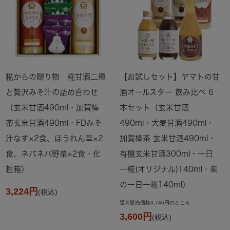
糀からの贈り物 糀甘酒二種
【お試しセット】ヤマトの甘
と贅沢みそ汁の詰め合わせ
酒オールスター 飲み比べ 6
（玄米甘酒490ml・加賀棒
本セット（玄米甘酒
茶玄米甘酒490ml・FDみそ
490ml・大麦甘酒490ml・
汁なす×2食、ほうれん草×2
加賀棒茶 玄米甘酒490ml・
食、ネバネバ野菜×2食・化
有機玄米甘酒300ml・一日
粧箱）
一糀(オリジナル)140ml・紫
の一日一糀140ml）
3,224円
(税込)
通常販売価格3,746円のところ
3,600円
(税込)