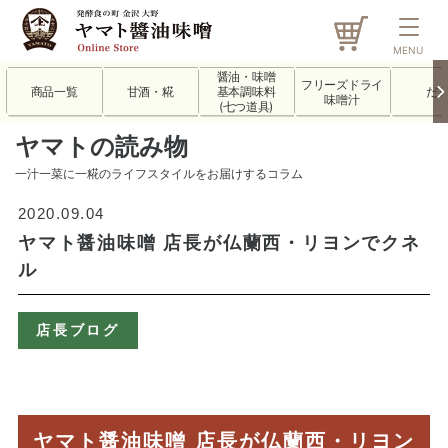
MENU
醤油・味噌
フリーズドライ
商品一覧
甘酒・糀
基本調味料
だ
味噌汁
(七つ道具)
ヤマトの読み物
一汁一菜に一糀のライフスタイルをお届けするコラム
2020.09.04
ヤマト醤油味噌 店長が仏蘭西・リヨンでクネ
ル
店長ブログ
ヤマト醤油味噌 店長が仏蘭西・リヨン