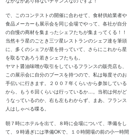
なかなかあり得ないチャンスなのですよ！
で、このコンテストの開催に合わせて、食材供給業者や
食品メーカーも展示会を同じ会場でやって、各社が自分
の自慢の商材を集まったシェフたちが集まってくる！！
当然キラ星のごとき三ツ星レストランのシェフ達を筆頭
に、多くのシェフが星を持っていて、さらにこれから星
を取るであろう若きシェフたちも。
ヤマト醤油味噌が取引をしているフランスの販売店も、
この展示会に自分のブースを持つので、私は毎度そのお
手伝いに行きます。２００７年くらいから参加している
から、もう６回くらいは行っているか…。当初は何がど
うなっているのか、右も左もわからず、まあ、フランス
人はしゃべる喋る。
朝７時にホテルを出て、８時に会場について、準備をし
て、９時過ぎには準備OKで、１０時開場の前の小一時間