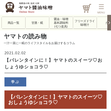
MENU
醤油・味噌
フリーズドライ
商品一覧
甘酒・糀
基本調味料
だ
味噌汁
(七つ道具)
ヤマトの読み物
一汁一菜に一糀のライフスタイルをお届けするコラム
2021.02.02
【バレンタインに！】ヤマトのスイーツ♡お
しょうゆショコラ♡
学ぶ
【バレンタインに！】ヤマトのスイーツ♡
おしょうゆショコラ♡