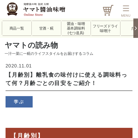
MENU
醤油・味噌
フリーズドライ
商品一覧
甘酒・糀
基本調味料
だ
味噌汁
(七つ道具)
ヤマトの読み物
一汁一菜に一糀のライフスタイルをお届けするコラム
2020.11.01
【月齢別】離乳食の味付けに使える調味料っ
て何？月齢ごとの目安をご紹介！
学ぶ
【月齢別】