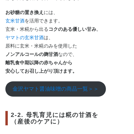
お砂糖の置き換え
には、
玄米甘酒
を活用できます。
玄米・米糀から出る
コクのある優しい甘み
。
ヤマトの玄米甘酒
は、
原料に玄米・米糀のみを使用した
ノンアルコールの麹甘酒
なので、
離乳食中期以降の赤ちゃんから
安心してお召し上がり頂けます。
金沢ヤマト醤油味噌の商品一覧＞＞
2-2. 母乳育児には糀の甘酒を
（産後のケアに）