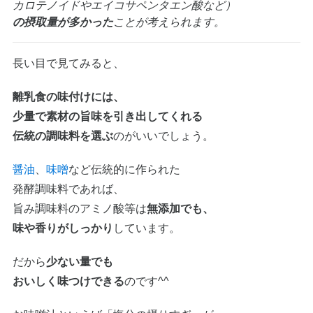
カロテノイドやエイコサペンタエン酸など）
の摂取量が多かった
ことが考えられます。
長い目で見てみると、
離乳食の味付けには、
少量で素材の旨味を引き出してくれる
伝統の調味料を選ぶ
のがいいでしょう。
醤油
、
味噌
など伝統的に作られた
発酵調味料であれば、
旨み調味料のアミノ酸等は
無添加でも、
味や香りがしっかり
しています。
だから
少ない量でも
おいしく味つけできる
のです^^