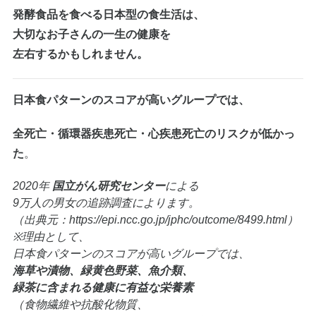
発酵食品を食べる日本型の食生活は、
大切なお子さんの一生の健康を
左右するかもしれません。
日本食パターンのスコアが高いグループでは、
全死亡・循環器疾患死亡・心疾患死亡のリスクが低かっ
た
。
2020年
国立がん研究センター
による
9万人の男女の追跡調査によります。
（出典元：https://epi.ncc.go.jp/jphc/outcome/8499.html）
※理由として、
日本食パターンのスコアが高いグループでは、
海草や漬物、緑黄色野菜、魚介類、
緑茶に含まれる健康に有益な栄養素
（食物繊維や抗酸化物質、