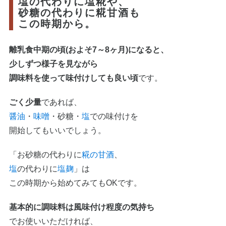
塩の代わりに塩糀や、
砂糖の代わりに糀甘酒も
この時期から。
離乳食中期の頃(およそ7～8ヶ月)になると、
少しずつ様子を見ながら
調味料を使って味付けしても良い頃
です。
ごく少量
であれば、
醤油
・
味噌
・砂糖・
塩
での味付けを
開始してもいいでしょう。
「お砂糖の代わりに
糀の甘酒
、
塩
の代わりに
塩麹
」は
この時期から始めてみてもOKです。
基本的に調味料は風味付け程度の気持ち
でお使いいただければ、