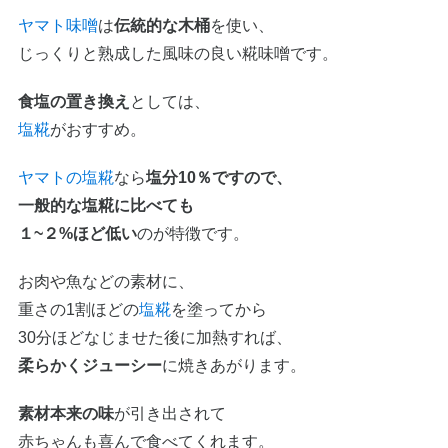
ヤマト味噌
は
伝統的な木桶
を使い、
じっくりと熟成した風味の良い糀味噌です。
食塩の置き換え
としては、
塩糀
がおすすめ。
ヤマトの塩糀
なら
塩分10％ですので、
一般的な塩糀に比べても
１~２%ほど低い
のが特徴です。
お肉や魚などの素材に、
重さの1割ほどの
塩糀
を塗ってから
30分ほどなじませた後に加熱すれば、
柔らかくジューシー
に焼きあがります。
素材本来の味
が引き出されて
赤ちゃんも喜んで食べてくれます。