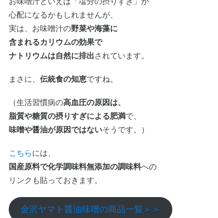
お味噌汁といえば「塩分の摂りすぎ」が
心配になるかもしれませんが、
実は、お味噌汁の
野菜や海藻に
含まれるカリウムの効果で
ナトリウムは自然に排出
されています。
まさに、
伝統食の知恵
ですね。
（生活習慣病の
高血圧の原因は、
脂質や糖質の摂りすぎによる肥満
で、
味噌や醤油が原因ではない
そうです。）
こちら
には、
国産原料で化学調味料無添加の調味料
への
リンクも貼っておきます。
金沢ヤマト醤油味噌の商品一覧＞＞