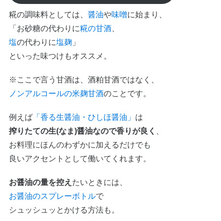
糀の調味料としては、
醤油
や
味噌
に始まり、
「お砂糖の代わりに
糀の甘酒
、
塩
の代わりに
塩麹
」
といった味つけもオススメ。
※ここで言う甘酒は、酒粕甘酒ではなく、
ノンアルコールの米麹甘酒
のことです。
例えば
「香る生醤油・ひしほ醤油」
は
搾りたての生(なま)醤油なので香りが良く
、
お料理にほんのわずかに加えるだけでも
良いアクセントとして働いてくれます。
お醤油の量を控え
たいときには、
お醤油のスプレーボトル
で
シュッシュッとかける方法も。