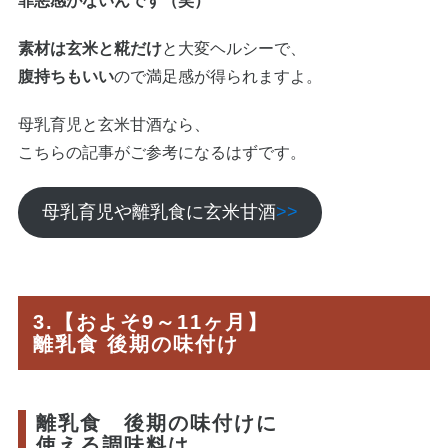
罪悪感がないんです（笑）
素材は玄米と糀だけ
と大変ヘルシーで、
腹持ちもいい
ので満足感が得られますよ。
母乳育児と玄米甘酒なら、
こちらの記事がご参考になるはずです。
母乳育児や離乳食に玄米甘酒
>>
3.【およそ9～11ヶ月】
離乳食 後期の味付け
離乳食 後期の味付けに
使える調味料は、