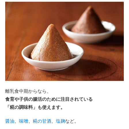
離乳食中期からなら、
食育や子供の腸活のために注目されている
「糀の調味料」も使えます。
醤油
、
味噌
、
糀の甘酒
、
塩麹
など。